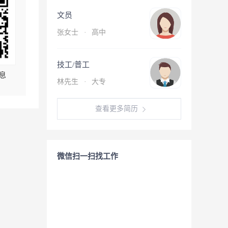
文员
张女士
·
高中
技工/普工
息
林先生
·
大专
查看更多简历
微信扫一扫找工作