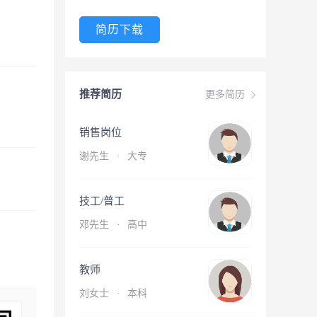
简历下载
推荐简历
更多简历
销售岗位
谢先生
·
大专
技工/普工
邓先生
·
高中
教师
刘女士
·
本科