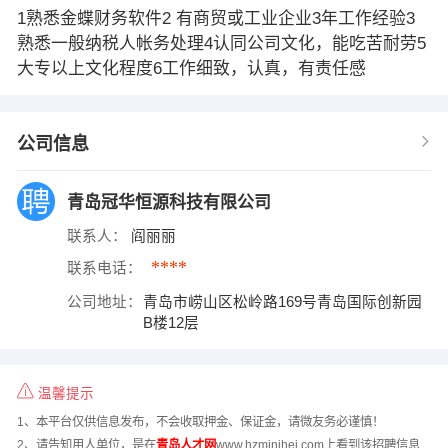
1熟悉金蝶财务软件2 有商贸或工业企业3年工作经验3
熟悉一般纳税人帐务处理4认同公司文化，能吃苦耐劳5
大专以上文化程度6工作细致，认真，有责任感
公司信息
青岛冠华恒源科技有限公司
联系人：
阎丽丽
****
联系电话：
公司地址：
青岛市崂山区松岭路169号青岛国际创新园
B楼12层
温馨提示
1、本平台仅供信息发布，不会收取押金、保证金，请微友务必谨慎！
2、请告知用人单位，是在
青岛人才网
www.hzminihei.com上看到该招聘信息