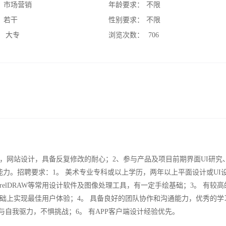
：
市场营销
年龄要求：
不限
：
若干
性别要求：
不限
：
大专
浏览次数：
706
I设计，网站设计，具备反复修改的耐心；2、参与产品及项目前期界面UI研究
力。招聘要求：1。 美术专业专科或以上学历，两年以上平面设计或UI
llustrator∕CorelDRAW等常用设计软件及图像处理工具，有一定手绘基础；3。 有较
础上实现最佳用户体验；4。 具备良好的团队协作和沟通能力，优秀的学
与自我驱力，不惧挑战；6。 有APP客户端设计经验优先。